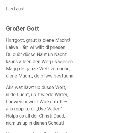
Lied aus!
Großer Gott
Härrgott, graut is diene Macht!
Laiwe Härr, wi willt di priesen!
Du düör düsse Naut un Nacht
kanns alleen den Weg us wiesen.
Magg de ganze Welt vergaohn,
diene Macht, de bliww bestaohn.
Alls wat liäwt up düsse Welt,
in de Lucht, up´t wiede Water,
buowen üöwert Wolkentelt –
alls röpp to di: „Use Vader!“
Hölps us all dör Christi Daud,
niäm us up in dienen Schaut!