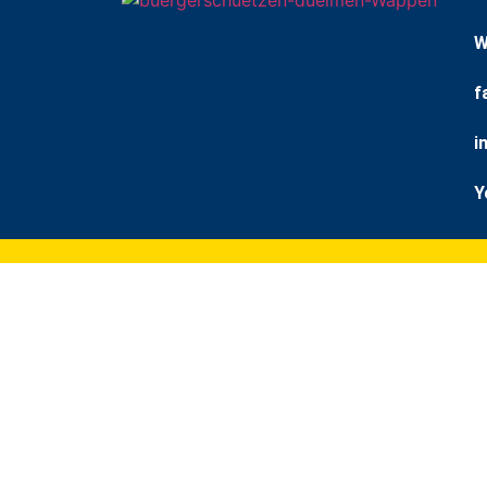
W
f
i
Y